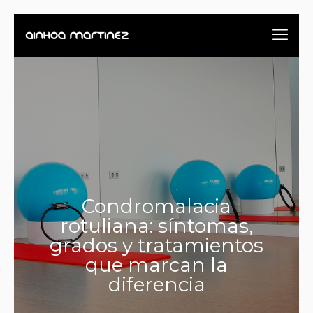
Condromalacia
rotuliana: síntomas,
grados y tratamientos
que marcan la
diferencia