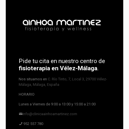
Pide tu cita en nuestro centro de
fisioterapia en Vélez-Málaga
.
Nos situamos en
C. Río Tinto, 7, Local 3, 29700 Vélez-
Málaga, Málaga, España
HORARIO
Lunes a Viernes de 9:00 a 13:00 y 15:00 a 21:00
info@clinicaainhoamartinez.com
952 557 780