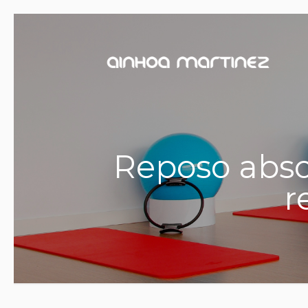
Reposo absol
r