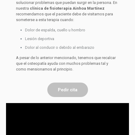
solucionar problemas que puedan surgir en la persona. En
nuestra
clínica de fisioterapia Ainhoa Martínez
recomendamos que el paciente debe de visitarnos para
someterse a esta terapia cuando:
Dolor de espalda, cuello u hombro
Lesión deportiva
Dolor al conducir o debido al embarazo
A pesar de lo anterior mencionado, tenemos que recalcar
que el osteopatía ayuda con muchos problemas tal y
como mensionamos al principio.
Pedir cita