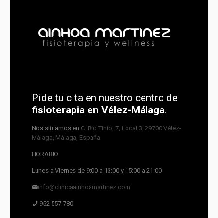
Pide tu cita en nuestro centro de
fisioterapia en Vélez-Málaga
.
Nos situamos en
C. Río Tinto, 7, Local 3, 29700 Vélez-
Málaga, Málaga, España
HORARIO
Lunes a Viernes de 9:00 a 13:00 y 15:00 a 21:00
info@clinicaainhoamartinez.com
952 557 780