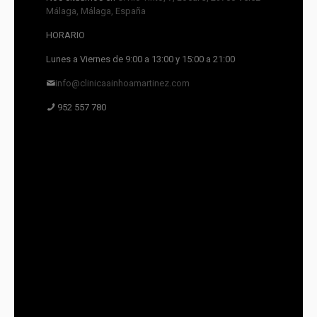
Málaga, Málaga, España
HORARIO
Lunes a Viernes de 9:00 a 13:00 y 15:00 a 21:00
info@clinicaainhoamartinez.com
952 557 780