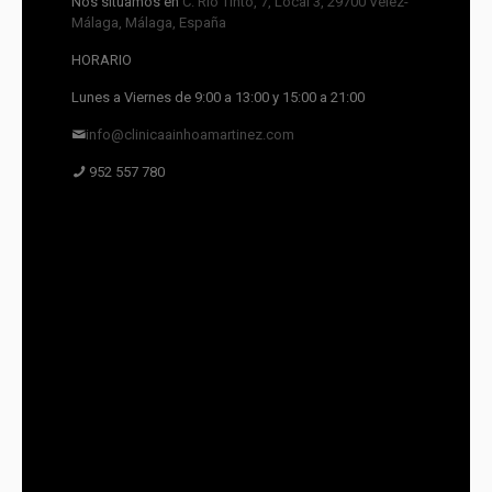
Nos situamos en
C. Río Tinto, 7, Local 3, 29700 Vélez-
Málaga, Málaga, España
HORARIO
Lunes a Viernes de 9:00 a 13:00 y 15:00 a 21:00
info@clinicaainhoamartinez.com
952 557 780