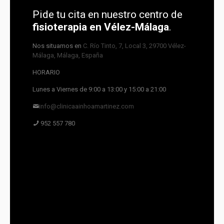
Pide tu cita en nuestro centro de
fisioterapia en Vélez-Málaga
.
Nos situamos en
C. Río Tinto, 7, Local 3, 29700 Vélez-
Málaga, Málaga, España
HORARIO
Lunes a Viernes de 9:00 a 13:00 y 15:00 a 21:00
info@clinicaainhoamartinez.com
952 557 780