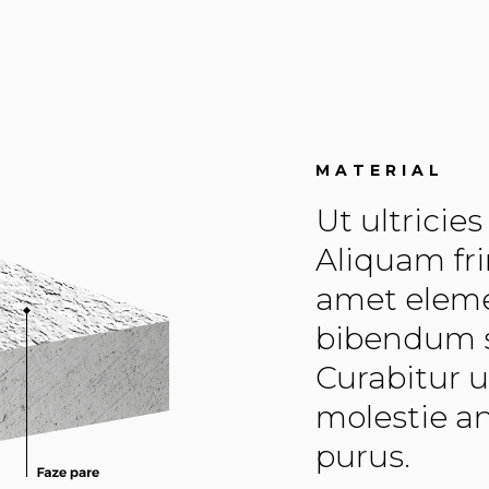
MATERIAL
Ut ultricie
Aliquam fri
amet elem
bibendum so
Curabitur u
molestie a
purus.