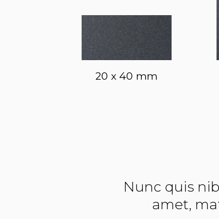
20 x 40 mm
Nunc quis nibh
amet, mat