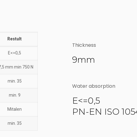
Restult
Thickness
E<=0,5
9mm
7,5 mm min 750 N
min. 35
Water absorption
min. 9
E<=0,5
PN-EN ISO 105
Mitalen
min. 35