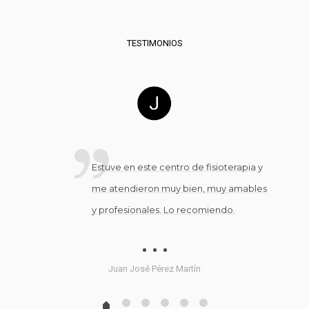
TESTIMONIOS
ndo
Estuve en este centro de fisioterapia y
y te
me atendieron muy bien, muy amables
a gran
y profesionales. Lo recomiendo.
o.
l
Juan José Pérez Martín
petiré