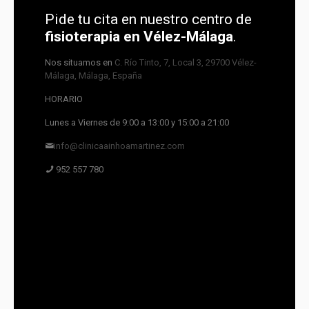
Pide tu cita en nuestro centro de
fisioterapia en Vélez-Málaga
.
Nos situamos en
C. Río Tinto, 7, Local 3, 29700 Vélez-
Málaga, Málaga, España
HORARIO
Lunes a Viernes de 9:00 a 13:00 y 15:00 a 21:00
info@clinicaainhoamartinez.com
952 557 780